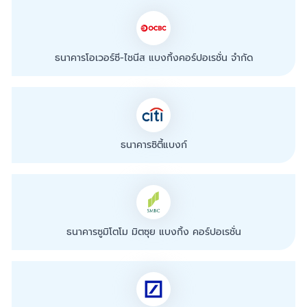
ธนาคารโอเวอร์ซี-ไชนีส แบงกิ้งคอร์ปอเรชั่น จำกัด
ธนาคารซิตี้แบงก์
ธนาคารซูมิโตโม มิตซุย แบงกิ้ง คอร์ปอเรชั่น