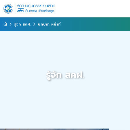
รู้จัก สคฝ.
บทบาท หน้าที่
รู้จัก สคฝ.