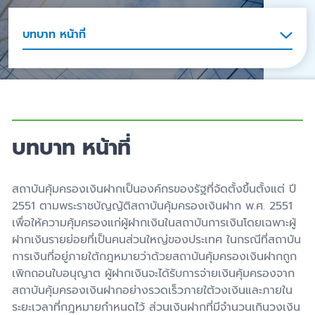
บทบาท หน้าที่
บทบาท หน้าที่
สถาบันคุ้มครองเงินฝากเป็นองค์กรของรัฐที่จัดตั้งขึ้นตั้งแต่ ปี
2551 ตามพระราชบัญญัติสถาบันคุ้มครองเงินฝาก พ.ศ. 2551
เพื่อให้ความคุ้มครองแก่ผู้ฝากเงินในสถาบันการเงินโดยเฉพาะผู้
ฝากเงินรายย่อยที่เป็นคนส่วนใหญ่ของประเทศ ในกรณีที่สถาบัน
การเงินที่อยู่ภายใต้กฎหมายว่าด้วยสถาบันคุ้มครองเงินฝากถูก
เพิกถอนใบอนุญาต ผู้ฝากเงินจะได้รับการจ่ายเงินคุ้มครองจาก
สถาบันคุ้มครองเงินฝากอย่างรวดเร็วภายใต้วงเงินและภายใน
ระยะเวลาที่กฎหมายกำหนดไว้ ส่วนเงินฝากที่มีจำนวนเกินวงเงิน