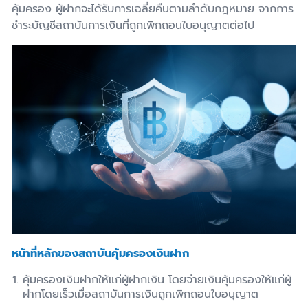
คุ้มครอง ผู้ฝากจะได้รับการเฉลี่ยคืนตามลำดับกฎหมาย จากการ
ชำระบัญชีสถาบันการเงินที่ถูกเพิกถอนใบอนุญาตต่อไป
หน้าที่หลักของสถาบันคุ้มครองเงินฝาก
คุ้มครองเงินฝากให้แก่ผู้ฝากเงิน โดยจ่ายเงินคุ้มครองให้แก่ผู้
ฝากโดยเร็วเมื่อสถาบันการเงินถูกเพิกถอนใบอนุญาต