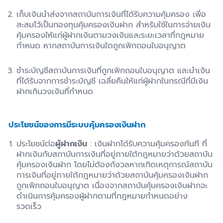
เก็บเงินนำส่งจากสถาบันการเงินที่ได้รับความคุ้มครอง เพื่อ
สะสมไว้เป็นกองทุนคุ้มครองเงินฝาก สำหรับใช้ในการจ่ายเงิน
คุ้มครองให้แก่ผู้ฝากเงินตามวงเงินและระยะเวลาที่กฎหมาย
กำหนด หากสถาบันการเงินใดถูกเพิกถอนใบอนุญาต
ชำระบัญชีสถาบันการเงินที่ถูกเพิกถอนใบอนุญาต และนำเงิน
ที่ได้รับจากการชำระบัญชี เฉลี่ยคืนให้แก่ผู้ฝากในกรณีที่มีเงิน
ฝากเกินวงเงินที่กำหนด
ประโยชน์ของการมีระบบคุ้มครองเงินฝาก
ประโยชน์ต่อ
ผู้ฝากเงิน
: เงินฝากได้รับความคุ้มครองทันที ที่
ฝากเงินกับสถาบันการเงินที่อยู่ภายใต้กฎหมายว่าด้วยสถาบัน
คุ้มครองเงินฝาก โดยไม่ต้องกังวลหากเกิดเหตุการณ์สถาบัน
การเงินที่อยู่ภายใต้กฎหมายว่าด้วยสถาบันคุ้มครองเงินฝาก
ถูกเพิกถอนใบอนุญาต เนื่องจากสถาบันคุ้มครองเงินฝากจะ
ดำเนินการคุ้มครองผู้ฝากตามที่กฎหมายกำหนดอย่าง
รวดเร็ว