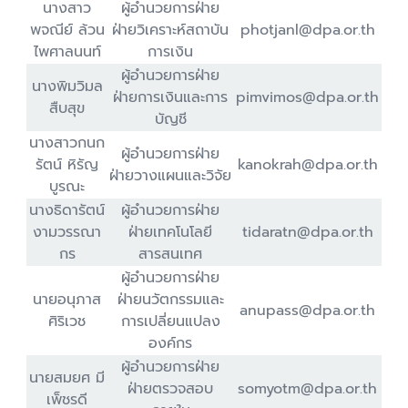
นางสาว
ผู้อำนวยการฝ่าย
พจณีย์ ล้วน
ฝ่ายวิเคราะห์สถาบัน
photjanl@dpa.or.th
ไพศาลนนท์
การเงิน
ผู้อำนวยการฝ่าย
นางพิมวิมล
ฝ่ายการเงินและการ
pimvimos@dpa.or.th
สืบสุข
บัญชี
นางสาวกนก
ผู้อำนวยการฝ่าย
รัตน์ หิรัญ
kanokrah@dpa.or.th
ฝ่ายวางแผนและวิจัย
บูรณะ
นางธิดารัตน์
ผู้อำนวยการฝ่าย
งามวรรณา
ฝ่ายเทคโนโลยี
tidaratn@dpa.or.th
กร
สารสนเทศ
ผู้อำนวยการฝ่าย
นายอนุภาส
ฝ่ายนวัตกรรมและ
anupass@dpa.or.th
ศิริเวช
การเปลี่ยนแปลง
องค์กร
ผู้อำนวยการฝ่าย
นายสมยศ มี
ฝ่ายตรวจสอบ
somyotm@dpa.or.th
เพ็ชรดี