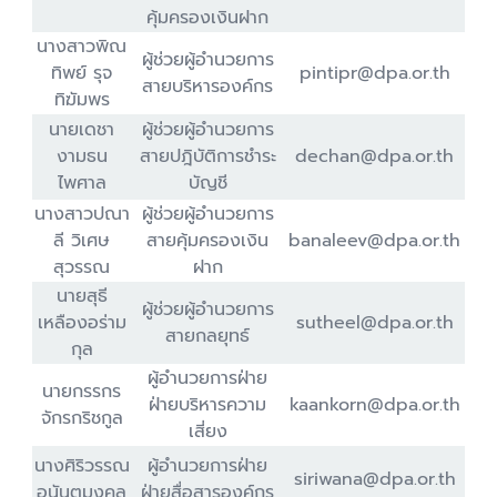
คุ้มครองเงินฝาก
นางสาวพิณ
ผู้ช่วยผู้อำนวยการ
ทิพย์ รุจ
pintipr@dpa.or.th
สายบริหารองค์กร
ทิฆัมพร
นายเดชา
ผู้ช่วยผู้อำนวยการ
งามธน
สายปฎิบัติการชำระ
dechan@dpa.or.th
ไพศาล
บัญชี
นางสาวปณา
ผู้ช่วยผู้อำนวยการ
ลี วิเศษ
สายคุ้มครองเงิน
banaleev@dpa.or.th
สุวรรณ
ฝาก
นายสุธี
ผู้ช่วยผู้อำนวยการ
เหลืองอร่าม
sutheel@dpa.or.th
สายกลยุทธ์
กุล
ผู้อำนวยการฝ่าย
นายกรรกร
ฝ่ายบริหารความ
kaankorn@dpa.or.th
จักรกริชกูล
เสี่ยง
นางศิริวรรณ
ผู้อำนวยการฝ่าย
siriwana@dpa.or.th
อนันตมงคล
ฝ่ายสื่อสารองค์กร