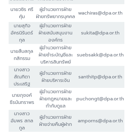
นายวชิร ศรี
ผู้อำนวยการฝ่าย
wachiras@dpa.or.th
คุ้ม
ฝ่ายทรัพยากรบุคคล
นายสุกิจ
ผู้อำนวยการฝ่าย
อัครนิรันดร์
ฝ่ายสนับสนุนงาน
sukita@dpa.or.th
กุล
องค์กร
ผู้อำนวยการฝ่าย
นายสืบสกุล
ฝ่ายชำระบัญชีและ
suebsakk@dpa.or.th
กสิกรรม
บริหารสินทรัพย์
นางสาว
ผู้อำนวยการฝ่าย
สัณฑิตา
santhitp@dpa.or.th
ฝ่ายบริหารเงิน
ประเสริฐ
ผู้อำนวยการฝ่าย
นายภุชงค์
ฝ่ายกฎหมายและ
puchongt@dpa.or.th
ธีรนันทราพร
กำกับดูแล
นางสาว
ผู้อำนวยการฝ่าย
อัมพร สกล
amporns@dpa.or.th
ฝ่ายจ่ายคืนผู้ฝาก
กูล