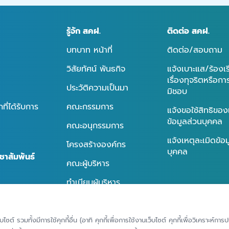
รู้จัก สคฝ.
ติดต่อ สคฝ.
บทบาท หน้าที่
ติดต่อ/สอบถาม
วิสัยทัศน์ พันธกิจ
แจ้งเบาะแส/ร้องเ
เรื่องทุจริตหรือก
ประวัติความเป็นมา
มิชอบ
ี่ได้รับการ
คณะกรรมการ
แจ้งขอใช้สิทธิของ
ข้อมูลส่วนบุคคล
คณะอนุกรรมการ
แจ้งเหตุละเมิดข้อ
โครงสร้างองค์กร
บุคคล
ชาสัมพันธ์
คณะผู้บริหาร
ทำเนียบผู้บริหาร
นธ์
การกำกับดูแลกิจการที่ดี
ธ์
็บไซต์ รวมทั้งมีการใช้คุกกี้อื่น (อาทิ คุกกี้เพื่อการใช้งานเว็บไซต์ คุกกี้เพื่อวิเคราะ