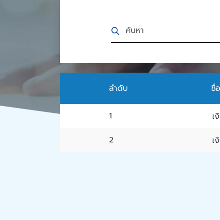
ลำดับ
ชื
1
เง
2
เง