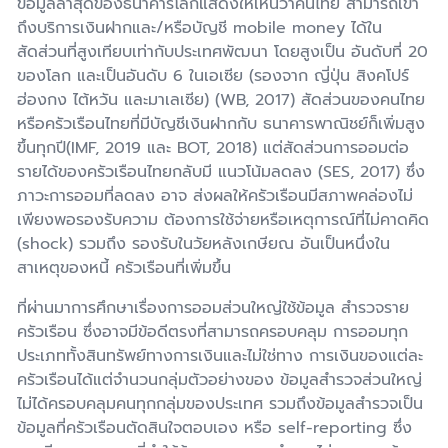
ข้อมูลล่าสุดของธนาคารโลกแสดงให้เห็นว่าคนไทย สามารถเข้า
ถึงบริการเงินฝากและ/หรือบัญชี mobile money ได้ใน
สัดส่วนที่สูงเทียบเท่ากับประเทศพัฒนา โดยสูงเป็น อันดับที่ 20
ของโลก และเป็นอันดับ 6 ในเอเซีย (รองจาก ญี่ปุ่น สิงคโปร์
ฮ่องกง ไต้หวัน และมาเลเซีย) (WB, 2017) สัดส่วนของคนไทย
หรือครัวเรือนไทยที่มีบัญชีเงินฝากกับ ธนาคารพาณิชย์ก็เพิ่มสูง
ขึ้นทุกปี(IMF, 2019 และ BOT, 2018) แต่สัดส่วนการออมต่อ
รายได้ของครัวเรือนไทยกลับมี แนวโน้มลดลง (SES, 2017) ซึ่ง
ภาวะการออมที่ลดลง อาจ ส่งผลให้ครัวเรือนมีสภาพคล่องไม่
เพียงพอรองรับความ ต้องการใช้จ่ายหรือเหตุการณ์ที่ไม่คาดคิด
(shock) รวมถึง รองรับในวัยหลังเกษียณ อันเป็นหนึ่งใน
สาเหตุของหนี้ ครัวเรือนที่เพิ่มขึ้น
ที่ผ่านมาการศึกษาเรื่องการออมส่วนใหญ่ใช้ข้อมูล สํารวจราย
ครัวเรือน ซึ่งอาจมีข้อดีตรงที่สามารถครอบคลุม การออมทุก
ประเภททั้งสินทรัพย์ทางการเงินและไม่ใช่ทาง การเงินของแต่ละ
ครัวเรือนได้แต่จํานวนกลุ่มตัวอย่างของ ข้อมูลสํารวจส่วนใหญ่
ไม่ได้ครอบคลุมคนทุกกลุ่มของประเทศ รวมถึงข้อมูลสํารวจเป็น
ข้อมูลที่ครัวเรือนตัดสินใจตอบเอง หรือ self-reporting ซึ่ง