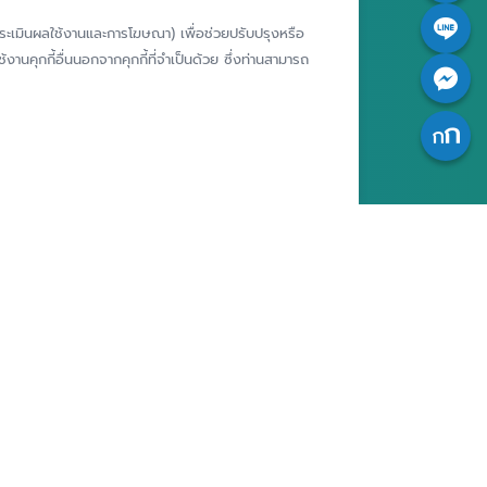
คอมเพล็กซ์ ชั้น 25 - 27 เลขที่ 349
รียนเฉพาะ
ห์การประเมินผลใช้งานและการโฆษณา) เพื่อช่วยปรับปรุงหรือ
ถนนวิภาวดีรังสิต แขวงจอมพล เขต
ารประพฤติ
จตุจักร กรุงเทพฯ 10900
งานคุกกี้อื่นนอกจากคุกกี้ที่จำเป็นด้วย ซึ่งท่านสามารถ
เจ้าของ
สถาบันคุ้มครองเงินฝาก
มูลส่วน
ศูนย์ข้อมูลคุ้มครองเงินฝาก