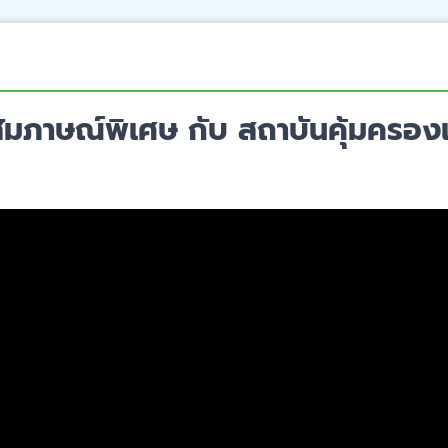
ัมภาษณ์พิเศษ กับ สถาบันคุ้มครอง