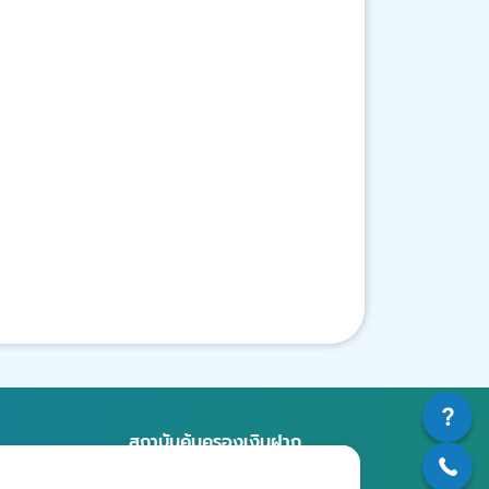
สถาบันคุ้มครองเงินฝาก
อาคารเอสเจ อินฟินิท วัน บิสซิเนส