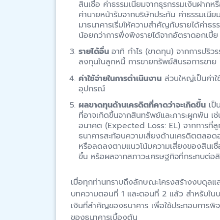
สินเชื่อ ค่าธรรมเนียมจากธุรกรรมเงินฝากหรื
ค่านายหน้ารับจากบริษัทประกัน ค่าธรรมเนียมกา
มาธนาคารเริ่มให้ความสำคัญกับรายได้ค่าธรร
น้อยกว่าการพึ่งพิงรายได้จากอัตราดอกเบี้ย
รายได้อื่น
อาทิ กำไร (ขาดทุน) จากการปริวร
ลงทุนในลูกหนี้ การขายทรัพย์สินรอการขาย 
ค่าใช้จ่ายในการดำเนินงาน
ส่วนใหญ่เป็นค่าใช
อุปกรณ์
ผลขาดทุนด้านเครดิตที่คาดว่าจะเกิดขึ้น
เป็
ที่อาจเกิดขึ้นจากสินทรัพย์และภาระผูกพัน เช่น
อนาคต (Expected Loss: EL) จากการที่ลูกห
ธนาคารสะท้อนความเสี่ยงด้านเครดิตตลอดอายุ
หรือลดลงตามแนวโน้มความเสี่ยงของสินเชื่อหร
ขึ้น หรือผลจากสภาวะเศรษฐกิจที่กระทบต่อสิน
เมื่อทุกท่านทราบถึงลักษณะโครงสร้างงบดุลแ
บทความตอนที่ 1 และตอนที่ 2 แล้ว สำหรับในบ
เงินที่สำคัญของธนาคาร เพื่อใช้ประกอบการพ
ของธนาคารเบื้องต้น