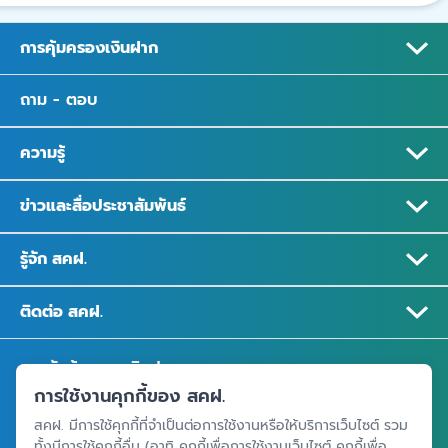
การคุ้มครองเงินฝาก
ถาม - ตอบ
ความรู้
ข่าวและสื่อประชาสัมพันธ์
รู้จัก สคฝ.
ติดต่อ สคฝ.
สถาบันคุ้มครองเงินฝาก
การใช้งานคุกกี้ของ สคฝ.
อาคารเอสเจ อินฟินิท วัน บิสซิเนสคอมเพล็กซ์ ชั้น 25 - 27 เลขที่ 349
สคฝ. มีการใช้คุกกี้ที่จำเป็นต่อการใช้งานหรือให้บริการเว็บไซต์ รวม
ถนนวิภาวดีรังสิต แขวงจอมพล เขตจตุจักร กรุงเทพฯ 10900
ทั้งมีการใช้คุกกี้อื่น (อาทิ คุกกี้เพื่อการใช้งานเว็บไซต์ คุกกี้เพื่อ