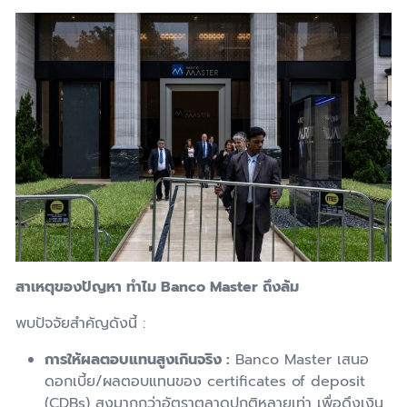
สาเหตุของปัญหา ทำไม Banco Master ถึงล้ม
พบปัจจัยสำคัญดังนี้ :
การให้ผลตอบแทนสูงเกินจริง
:
Banco Master เสนอ
ดอกเบี้ย/ผลตอบแทนของ certificates of deposit
(CDBs) สูงมากกว่าอัตราตลาดปกติหลายเท่า เพื่อดึงเงิน