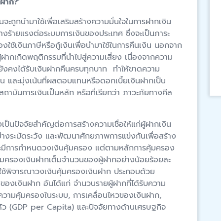
นฝาก?’
ะถูกนำมาใช้เพื่อเสริมสร้างความมั่นใจในการฝากเงิน
ย่างร้ายแรงต่อระบบการเงินของประเทศ ซึ่งจะเป็นภาระ
ช้เงินภาษีหรือกู้เงินเพื่อนำมาใช้ในการคืนเงิน นอกจาก
ู้ฝากเกิดพฤติกรรมที่นำไปสู่ความเสี่ยง เนื่องจากความ
กจะยังคงได้รับเงินฝากคืนครบทุกบาท ทำให้ขาดความ
ิน และมุ่งเน้นที่ผลตอบแทนหรือดอกเบี้ยเงินฝากเป็น
าบันการเงินเป็นหลัก หรือที่เรียกว่า ภาวะภัยทางศีล
เป็นปัจจัยสำคัญต่อการสร้างความเชื่อให้แก่ผู้ฝากเงิน
อย่างระมัดระวัง และพัฒนาศักยภาพการแข่งกันเพื่อสร้าง
จะมีการกำหนดวงเงินคุ้มครอง แต่ตามหลักการคุ้มครอง
้มครองเงินฝากเต็มจำนวนของผู้ฝากอย่างน้อยร้อยละ
ที่ใช้พิจารณาวงเงินคุ้มครองเงินฝาก ประกอบด้วย
องเงินฝาก อันได้แก่ จำนวนรายผู้ฝากที่ได้รับความ
บความคุ้มครองในระบบ, การเคลื่อนไหวของเงินฝาก,
อหัว (GDP per Capita) และปัจจัยทางด้านเศรษฐกิจ