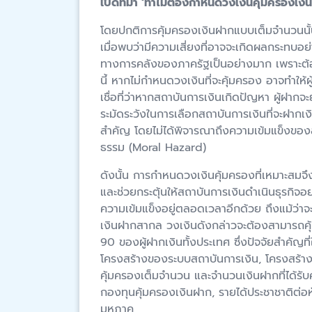
เปิดที่มา
‘ทำไมต้องกำหนดวงเงินคุ้มครองเงิ
โดยปกติการคุ้มครองเงินฝากแบบเต็มจำนวนนั้นจ
เมื่อพบว่ามีความเสี่ยงที่อาจจะเกิดผลกระทบอ
ทางการคลังของภาครัฐเป็นอย่างมาก เพราะต้องใ
นี้ หากไม่กำหนดวงเงินที่จะคุ้มครอง อาจทำให้ผ
เชื่อที่ว่าหากสถาบันการเงินเกิดปัญหา ผู้ฝา
ระมัดระวังในการเลือกสถาบันการเงินที่จะฝากเง
สำคัญ โดยไม่ได้พิจารณาถึงความเข้มแข็งของสถ
ธรรม (Moral Hazard)
ดังนั้น การกำหนดวงเงินคุ้มครองที่เหมาะสมจึง
และช่วยกระตุ้นให้สถาบันการเงินดำเนินธุรกิจ
ความเข้มแข็งอยู่ตลอดเวลาอีกด้วย ถึงแม้ว่า
เงินฝากสากล วงเงินดังกล่าวจะต้องสามารถคุ
90 ของผู้ฝากเงินทั้งประเทศ ซึ่งปัจจัยสำคัญ
โครงสร้างของระบบสถาบันการเงิน, โครงสร้างข
คุ้มครองเต็มจำนวน และจำนวนเงินฝากที่ได้รั
กองทุนคุ้มครองเงินฝาก, รายได้ประชาชาติต่
มหภาค