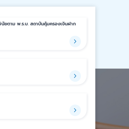
พินัยตาม พ.ร.บ. สถาบันคุ้มครองเงินฝาก