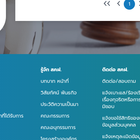
1
รู้จัก สคฝ.
ติดต่อ สคฝ.
บทบาท หน้าที่
ติดต่อ/สอบถาม
วิสัยทัศน์ พันธกิจ
แจ้งเบาะแส/ร้องเ
เรื่องทุจริตหรือก
ประวัติความเป็นมา
มิชอบ
ี่ได้รับการ
คณะกรรมการ
แจ้งขอใช้สิทธิของ
ข้อมูลส่วนบุคคล
คณะอนุกรรมการ
แจ้งเหตุละเมิดข้อ
โครงสร้างองค์กร