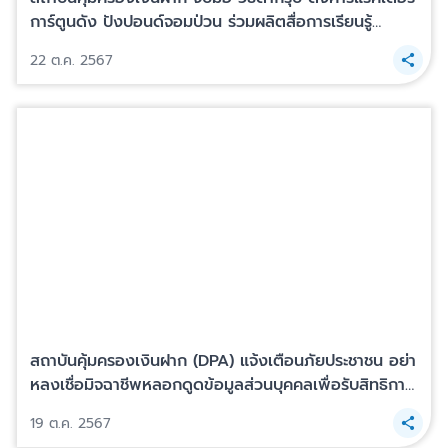
การ์ตูนดัง ปังปอนด์จอมป่วน ร่วมผลิตสื่อการเรียนรู้
ทางการเงิน ภายใต้โครงการผลิตหนังสือ Twin Book เพื่อ
22 ต.ค. 2567
ผู้ด้อยโอกาสทางสังคม เนื่องในโอกาสพระราชพิธีมหามงคล
เฉลิมพระชนมพรรษา 6 รอบ 28 กรกฎาคม 2567
สถาบันคุ้มครองเงินฝาก (DPA) แจ้งเตือนภัยประชาชน อย่า
หลงเชื่อมิจฉาชีพหลอกดูดข้อมูลส่วนบุคคลเพื่อรับสิทธิการ
คุ้มครองเงินฝาก
19 ต.ค. 2567