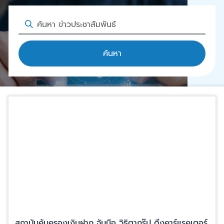
ค้นหา
สถาบันคุ้มครองเงินฝาก จับมือ วิธิตากรุ๊ป ดึงคาร์แรคเตอร์