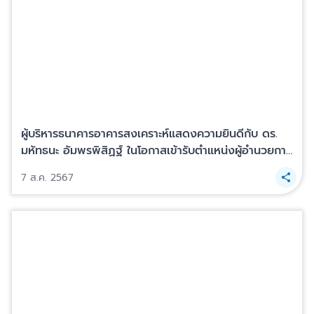
ผู้บริหารธนาคารอาคารสงเคราะห์แสดงความยินดีกับ ดร.
มหัทธนะ อัมพรพิสิฏฐ์ ในโอกาสเข้ารับตำแหน่งผู้อำนวยการ
สถาบันคุ้มครองเงินฝาก
7 ส.ค. 2567