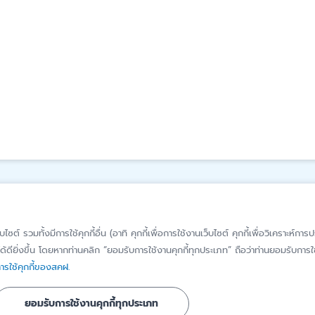
รู้จัก สคฝ.
ติดต่อ สคฝ.
็บไซต์ รวมทั้งมีการใช้คุกกี้อื่น (อาทิ คุกกี้เพื่อการใช้งานเว็บไซต์ คุกกี้เพื่อวิเคราะ
บทบาท หน้าที่
ติดต่อ/สอบถาม
้ดียิ่งขึ้น โดยหากท่านคลิก “ยอมรับการใช้งานคุกกี้ทุกประเภท” ถือว่าท่านยอมรับการใช้
รใช้คุกกี้ของสคฝ.
วิสัยทัศน์ พันธกิจ
แจ้งเบาะแส/ร้องเ
เรื่องทุจริตหรือก
ประวัติความเป็นมา
ยอมรับการใช้งานคุกกี้ทุกประเภท
มิชอบ