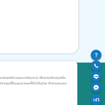
สถาบันคุ้มครองเงินฝาก
ห์การประเมินผลใช้งานและการโฆษณา) เพื่อช่วยปรับปรุงหรือ
อาคารเอสเจ อินฟินิท วัน บิสซิเนส
งานคุกกี้อื่นนอกจากคุกกี้ที่จำเป็นด้วย ซึ่งท่านสามารถ
คอมเพล็กซ์ ชั้น 25 - 27 เลขที่ 349
รียนเฉพาะ
ถนนวิภาวดีรังสิต แขวงจอมพล เขต
ารประพฤติ
จตุจักร กรุงเทพฯ 10900