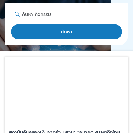
ค้นหา
สถาบันคุ้มครองเงินฝากร่วมเสวนา "อนาคตเศรษฐกิจไทย