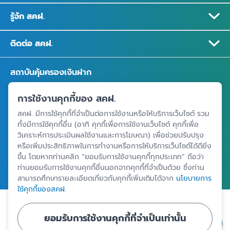
รู้จัก สคฝ.
ติดต่อ สคฝ.
สถาบันคุ้มครองเงินฝาก
อาคารเอสเจ อินฟินิท วัน บิสซิเนสคอมเพล็กซ์ ชั้น 25 - 27 เลขที่ 349
การใช้งานคุกกี้ของ สคฝ.
ถนนวิภาวดีรังสิต แขวงจอมพล เขตจตุจักร กรุงเทพฯ 10900
สคฝ. มีการใช้คุกกี้ที่จำเป็นต่อการใช้งานหรือให้บริการเว็บไซต์ รวม
ทั้งมีการใช้คุกกี้อื่น (อาทิ คุกกี้เพื่อการใช้งานเว็บไซต์ คุกกี้เพื่อ
วิเคราะห์การประเมินผลใช้งานและการโฆษณา) เพื่อช่วยปรับปรุง
ศูนย์ข้อมูลคุ้มครองเงินฝาก
หรือเพิ่มประสิทธิภาพในการทำงานหรือการให้บริการเว็บไซต์ได้ดียิ่ง
ขึ้น โดยหากท่านคลิก “ยอมรับการใช้งานคุกกี้ทุกประเภท” ถือว่า
ท่านยอมรับการใช้งานคุกกี้อื่นนอกจากคุกกี้ที่จำเป็นด้วย ซึ่งท่าน
สามารถศึกษารายละเอียดเกี่ยวกับคุกกี้เพิ่มเติมได้จาก
นโยบายการ
ใช้คุกกี้ของสคฝ.
|
|
ข้อตกลงและเงื่อนไขการใช้งานเว็บไซต์
นโยบายคุ้มครองข้อมูลส่วนบุคคล
ยอมรับการใช้งานคุกกี้ที่จำเป็นเท่านั้น
นโยบายการใช้คุกกี้