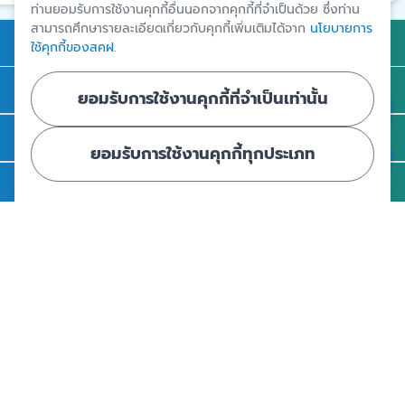
ท่านยอมรับการใช้งานคุกกี้อื่นนอกจากคุกกี้ที่จำเป็นด้วย ซึ่งท่าน
สามารถศึกษารายละเอียดเกี่ยวกับคุกกี้เพิ่มเติมได้จาก
นโยบายการ
การคุ้มครองเงินฝาก
ใช้คุกกี้ของสคฝ.
ถาม - ตอบ
ยอมรับการใช้งานคุกกี้ที่จำเป็นเท่านั้น
ความรู้
ยอมรับการใช้งานคุกกี้ทุกประเภท
ข่าวและสื่อประชาสัมพันธ์
รู้จัก สคฝ.
ติดต่อ สคฝ.
สถาบันคุ้มครองเงินฝาก
อาคารเอสเจ อินฟินิท วัน บิสซิเนสคอมเพล็กซ์ ชั้น 25 - 27 เลขที่ 349
ถนนวิภาวดีรังสิต แขวงจอมพล เขตจตุจักร กรุงเทพฯ 10900