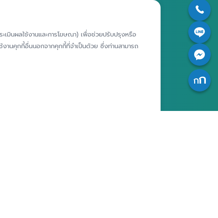
อาคารเอสเจ อินฟินิท วัน บิสซิเนส
คอมเพล็กซ์ ชั้น 25 - 27 เลขที่ 349
รียนเฉพาะ
ถนนวิภาวดีรังสิต แขวงจอมพล เขต
ห์การประเมินผลใช้งานและการโฆษณา) เพื่อช่วยปรับปรุงหรือ
ารประพฤติ
จตุจักร กรุงเทพฯ 10900
งานคุกกี้อื่นนอกจากคุกกี้ที่จำเป็นด้วย ซึ่งท่านสามารถ
เจ้าของ
สถาบันคุ้มครองเงินฝาก
มูลส่วน
ศูนย์ข้อมูลคุ้มครองเงินฝาก