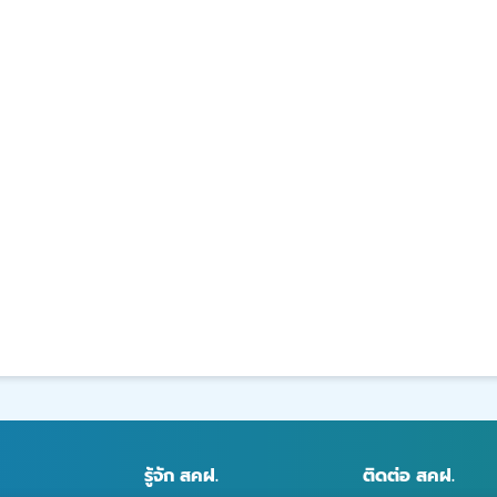
รู้จัก สคฝ.
ติดต่อ สคฝ.