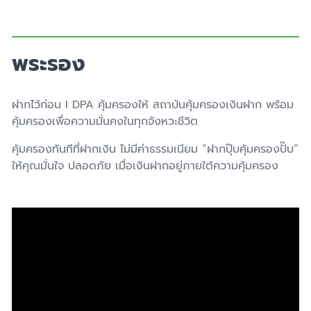
พระรอง
ฝากไว้ก่อน I DPA คุ้มครองให้ สถาบันคุ้มครองเงินฝาก พร้อม
คุ้มครองเพื่อความมั่นคงในทุกจังหวะชีวิต
คุ้มครองทันทีที่ฝากเงิน ไม่มีค่าธรรมเนียม “ฝากปุ๊บคุ้มครองปั๊บ”
ให้คุณมั่นใจ ปลอดภัย เมื่อเงินฝากอยู่ภายใต้ความคุ้มครอง