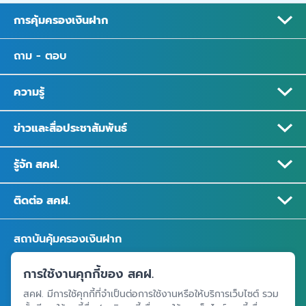
การคุ้มครองเงินฝาก
ถาม - ตอบ
ความรู้
ข่าวและสื่อประชาสัมพันธ์
รู้จัก สคฝ.
ติดต่อ สคฝ.
สถาบันคุ้มครองเงินฝาก
อาคารเอสเจ อินฟินิท วัน บิสซิเนสคอมเพล็กซ์ ชั้น 25 - 27 เลขที่ 349
การใช้งานคุกกี้ของ สคฝ.
ถนนวิภาวดีรังสิต แขวงจอมพล เขตจตุจักร กรุงเทพฯ 10900
สคฝ. มีการใช้คุกกี้ที่จำเป็นต่อการใช้งานหรือให้บริการเว็บไซต์ รวม