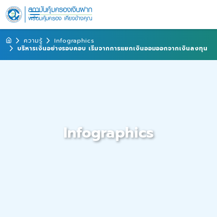
ความรู้
Infographics
บริหารเงินอย่างรอบคอบ เริ่มจากการแยกเงินออมออกจากเงินลงทุน
Infographics