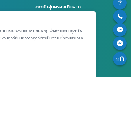
สถาบันคุ้มครองเงินฝาก
อาคารเอสเจ อินฟินิท วัน บิสซิเนส
คอมเพล็กซ์ ชั้น 25 - 27 เลขที่ 349
รียนเฉพาะ
ถนนวิภาวดีรังสิต แขวงจอมพล เขต
ห์การประเมินผลใช้งานและการโฆษณา) เพื่อช่วยปรับปรุงหรือ
ารประพฤติ
จตุจักร กรุงเทพฯ 10900
งานคุกกี้อื่นนอกจากคุกกี้ที่จำเป็นด้วย ซึ่งท่านสามารถ
เจ้าของ
สถาบันคุ้มครองเงินฝาก
มูลส่วน
ศูนย์ข้อมูลคุ้มครองเงินฝาก