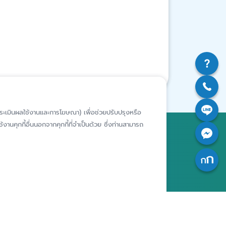
ห์การประเมินผลใช้งานและการโฆษณา) เพื่อช่วยปรับปรุงหรือ
งานคุกกี้อื่นนอกจากคุกกี้ที่จำเป็นด้วย ซึ่งท่านสามารถ
สถาบันคุ้มครองเงินฝาก
อาคารเอสเจ อินฟินิท วัน บิสซิเนส
คอมเพล็กซ์ ชั้น 25 - 27 เลขที่ 349
รียนเฉพาะ
ถนนวิภาวดีรังสิต แขวงจอมพล เขต
ารประพฤติ
จตุจักร กรุงเทพฯ 10900
เจ้าของ