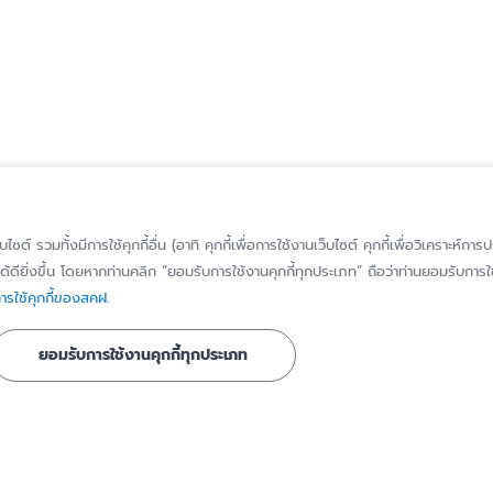
็บไซต์ รวมทั้งมีการใช้คุกกี้อื่น (อาทิ คุกกี้เพื่อการใช้งานเว็บไซต์ คุกกี้เพื่อวิเคราะ
้ดียิ่งขึ้น โดยหากท่านคลิก “ยอมรับการใช้งานคุกกี้ทุกประเภท” ถือว่าท่านยอมรับการใช้
รู้จัก สคฝ.
ติดต่อ สคฝ.
รใช้คุกกี้ของสคฝ.
บทบาท หน้าที่
ติดต่อ/สอบถาม
ยอมรับการใช้งานคุกกี้ทุกประเภท
วิสัยทัศน์ พันธกิจ
แจ้งเบาะแส/ร้องเ
เรื่องทุจริตหรือก
ประวัติความเป็นมา
มิชอบ
ี่ได้รับการ
คณะกรรมการ
แจ้งขอใช้สิทธิของ