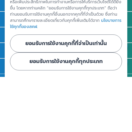
หรือเพิ่มประสิทธิภาพในการทำงานหรือการให้บริการเว็บไซต์ได้ดียิ่ง
ถาม - ตอบ
ขึ้น โดยหากท่านคลิก “ยอมรับการใช้งานคุกกี้ทุกประเภท” ถือว่า
ท่านยอมรับการใช้งานคุกกี้อื่นนอกจากคุกกี้ที่จำเป็นด้วย ซึ่งท่าน
ความรู้
สามารถศึกษารายละเอียดเกี่ยวกับคุกกี้เพิ่มเติมได้จาก
นโยบายการ
ใช้คุกกี้ของสคฝ.
ข่าวและสื่อประชาสัมพันธ์
ยอมรับการใช้งานคุกกี้ที่จำเป็นเท่านั้น
รู้จัก สคฝ.
ยอมรับการใช้งานคุกกี้ทุกประเภท
ติดต่อ สคฝ.
สถาบันคุ้มครองเงินฝาก
อาคารเอสเจ อินฟินิท วัน บิสซิเนสคอมเพล็กซ์ ชั้น 25 - 27 เลขที่ 349
ถนนวิภาวดีรังสิต แขวงจอมพล เขตจตุจักร กรุงเทพฯ 10900
ศูนย์ข้อมูลคุ้มครองเงินฝาก