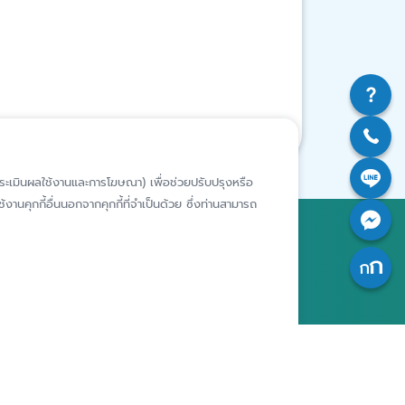
ห์การประเมินผลใช้งานและการโฆษณา) เพื่อช่วยปรับปรุงหรือ
งานคุกกี้อื่นนอกจากคุกกี้ที่จำเป็นด้วย ซึ่งท่านสามารถ
สถาบันคุ้มครองเงินฝาก
อาคารเอสเจ อินฟินิท วัน บิสซิเนส
คอมเพล็กซ์ ชั้น 25 - 27 เลขที่ 349
รียนเฉพาะ
ถนนวิภาวดีรังสิต แขวงจอมพล เขต
ารประพฤติ
จตุจักร กรุงเทพฯ 10900
เจ้าของ