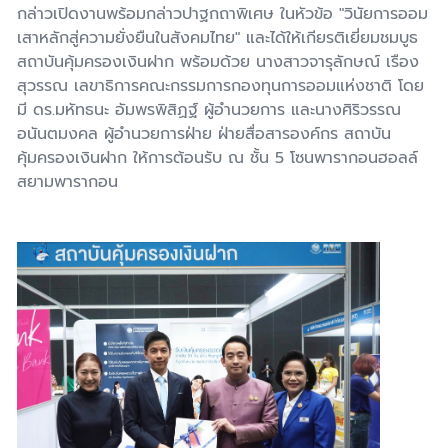
กล่าวเปิดงานพร้อมกล่าวปาฐกถาพิเศษ ในหัวข้อ "วินัยการออม
เสาหลักสู่ความยั่งยืนในสังคมไทย" และได้ให้เกียรติเยี่ยมชมบูธ
สถาบันคุ้มครองเงินฝาก พร้อมด้วย นางสาวจารุลักษณ์ เรือง
สุวรรณ เลขาธิการคณะกรรมการกองทุนการออมแห่งชาติ โดย
มี ดร.มหัทธนะ อัมพรพิสิฏฐ์ ผู้อำนวยการ และนางศิริวรรณ
อนันตมงคล ผู้อำนวยการฝ่าย ฝ่ายสื่อสารองค์กร สถาบัน
คุ้มครองเงินฝาก ให้การต้อนรับ ณ ชั้น 5 โซนพารากอนฮอลล์
สยามพารากอน