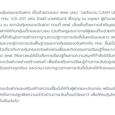
ันคุ้มครองเงินฝาก เป็นตัวแทนของ สคฝ. มอบ “บอร์ดเกม CASH UP” ส
ด กทม. กว่า 437 แห่ง โดยมี นายชนินทร์ พึ่งบุญ ณ อยุธยา ผู้อำน
ณ สถาบันคุ้มครองเงินฝาก ตามที่ สคฝ. เล็งเห็นถึงความสำคัญของ
งินฝากให้กับกลุ่มเด็กและเยาวชน รวมถึงครูและอาจารย์ผู้สอนที่จะช่ว
าหมายที่สำคัญในการสร้างรากฐานความรู้ทางการเงินที่มั่นคงในระยะยา
มความรู้ทางการเงินพื้นฐานและการคุ้มครองเงินฝากกับ กทม. ขึ้นเมื่อว
ใจเกี่ยวกับการคุ้มครองเงินฝากผ่านสื่อและกิจกรรมการเรียนรู้ที่เห
 สคฝ. ให้เยาวชนใช้เป็นสื่อการเรียนรู้ที่ผสานความสนุกที่กำลังได้ร
งินฝากอย่างสร้างสรรค์ เพื่อส่งเสริมการเรียนรู้ด้านการเงินในรูปแ
หารเงินอย่างถูกต้อง และร่วมวางรากฐานทางการเงินที่มั่นคงให้กับต
องเงินฝากและเสริมสร้างความเชื่อมั่นให้กับผู้ฝากและประชาชน พร้อม
ึงการปลูกฝังความเข้าใจด้านการเงินตั้งแต่วัยเยาว์ เพื่อให้คนรุ่นใ
่งยืนต่อไป