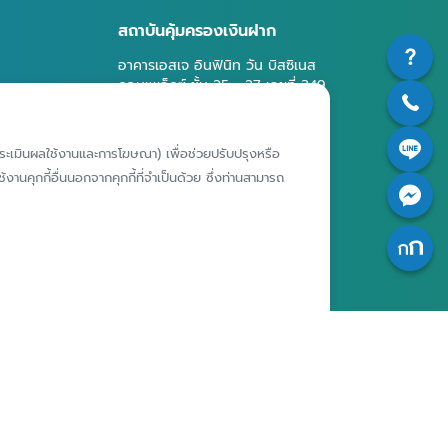
สถาบันคุ้มครองเงินฝาก
อาคารเอสเจ อินฟินิท วัน บิสซิเนส
คอมเพล็กซ์ ชั้น 25 - 27 เลขที่ 349
รียนเฉพาะ
ถนนวิภาวดีรังสิต แขวงจอมพล เขต
ารประพฤติ
จตุจักร กรุงเทพฯ 10900
ห์การประเมินผลใช้งานและการโฆษณา) เพื่อช่วยปรับปรุงหรือ
งานคุกกี้อื่นนอกจากคุกกี้ที่จำเป็นด้วย ซึ่งท่านสามารถ
เจ้าของ
สถาบันคุ้มครองเงินฝาก
มูลส่วน
ศูนย์ข้อมูลคุ้มครองเงินฝาก