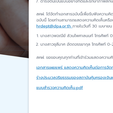
ดำรงตนเป็นแบบอย่างที่ดีและรักษาภาพลั
สคฝ. ได้จัดทำเอกสารฉบับนี้เพื่อรับฟังความค
ฉบับนี้ โดยท่านสามารถแสดงความคิดเห็นหรือ
hrdept@dpa.or.th
ภายในวันที่ 30 เมษายน 
นางสาวพจณีย์ ล้วนไพศาลนนท์ โทรศัพท์
นางสาวชุลีมาศ อัตถจรรยากุล โทรศัพท์ 
สคฝ. ขอขอบคุณทุกท่านที่เข้าร่วมแสดงความค
เอกสารเผยแพร่ แสดงความคิดเห็นต่อการจัด
ร่างประมวลจริยธรรมของสถาบันคุ้มครองเงิน
แบบสำรวจความคิดเห็น.pdf