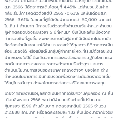
50,000 บาทจะมีจำนวนที่เพิ่มมากขึ้นต่อเนื่องทุกปี โดยในเดือน
ส.ค. 2566 มีอัตราการเติบโตอยู่ที่ 4.45% แต่จำนวนเงินฝาก
กลับเริ่มมีการหดตัวตั้งแต่ปี 2565 -0.63% และในเดือนส.ค.
2566 -3.61% ในขณะที่ผู้ที่มีเงินฝากมากกว่า 50,000 บาทแต่
ไม่เกิน 1 ล้านบาท มีการปรับตัวลงทั้งจำนวนเงินฝากและจำนวน
ผู้ฝากตลอดช่วงระยะเวลา 5 ปีที่ผ่านมา ซึ่งเป็นผลสืบเนื่องจาก
ค่าครองชีพที่สูงขึ้น ส่งผลกระทบกับผู้ฝากที่มีเงินฝากไม่มากนัก
จึงต้องนำเงินออมมาใช้จ่าย จนอาจทำให้สุขภาวะที่ดีทางการเงิน
อ่อนแอลงได้ หรือแม้แต่ในกลุ่มผู้ฝากรายใหญ่ที่เริ่มมีตัวเลขเงิน
ฝากลดลงในปีนี้ ซึ่งเกิดจากการชะลอตัวของเศรษฐกิจโลก แรง
กดดันจากภาวะสงคราม ราคาพลังงานปรับตัวสูง และการ
ดำเนินนโยบายการเงินของธนาคารกลางต่างๆ ของโลก ต่าง
กำหนดนโยบายการเงินที่เข้มงวดเพื่อรักษาระดับอัตราดอกเบี้ย
ให้อยู่ในระดับสูง ส่งผลโดยตรงต่อการบริโภคและการลงทุน
โดยจากรายงานข้อมูลสถิติเงินฝากที่ได้รับความคุ้มครอง ณ สิ้น
เดือนสิงหาคม 2566 พบว่ามีจำนวนเงินฝากที่ได้รับความ
คุ้มครอง 15.96 ล้านล้านบาท ลดลงจากสิ้นปี 2565 จำนวน
212,688 ล้านบาท หรือลดลงร้อยละ 1.32 สืบเนื่องมาจากปัจจัย