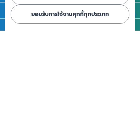
รู้จัก สคฝ.
ยอมรับการใช้งานคุกกี้ทุกประเภท
ติดต่อ สคฝ.
สถาบันคุ้มครองเงินฝาก
อาคารเอสเจ อินฟินิท วัน บิสซิเนสคอมเพล็กซ์ ชั้น 25 - 27 เลขที่ 349
ถนนวิภาวดีรังสิต แขวงจอมพล เขตจตุจักร กรุงเทพฯ 10900
ศูนย์ข้อมูลคุ้มครองเงินฝาก
|
|
ข้อตกลงและเงื่อนไขการใช้งานเว็บไซต์
นโยบายคุ้มครองข้อมูลส่วนบุคคล
นโยบายการใช้คุกกี้