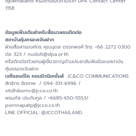
dpathailand หรือโทรสอบถามได้ที่ DPA Contact Center
1158
ข้อมูลเพิ่มเติมสำหรับสื่อมวลชนติดต่อ
สถาบันคุ้มครองเงินฝาก
ฝ่ายสื่อสารองค์กร คุณนุดล ตรรกพงศ์ โทร. +66 2272 0300
ต่อ 323 / nudolt@dpa.or.th
หรือติดต่อตัวแทนผู้เชี่ยวชาญด้านประชาสัมพันธ์ของสถาบัน
คุ้มครองเงินฝาก
เจซีแอนด์โค คอมมิวนิเคชั่นส์
JC&CO COMMUNICATIONS
สิทธิกร ชิตเทพ / 094-331-6996 /
sitdhikornc@jcco.co.th
พรนภัส ประดับกูล / +6685-650-5553/
pornnapatp@jcco.co.th
LINE OFFICIAL: @JCCOTHAILAND