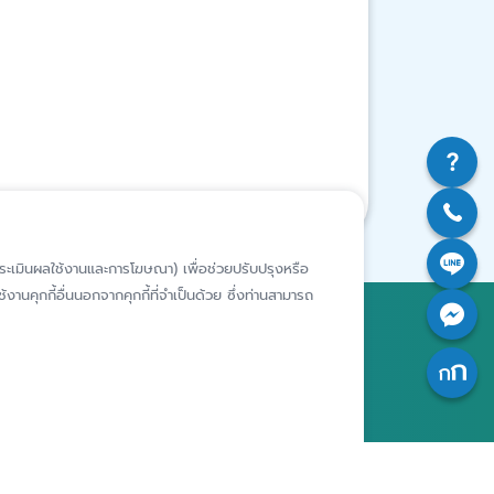
ห์การประเมินผลใช้งานและการโฆษณา) เพื่อช่วยปรับปรุงหรือ
งานคุกกี้อื่นนอกจากคุกกี้ที่จำเป็นด้วย ซึ่งท่านสามารถ
สถาบันคุ้มครองเงินฝาก
อาคารเอสเจ อินฟินิท วัน บิสซิเนส
คอมเพล็กซ์ ชั้น 25 - 27 เลขที่ 349
รียนเฉพาะ
ถนนวิภาวดีรังสิต แขวงจอมพล เขต
ารประพฤติ
จตุจักร กรุงเทพฯ 10900