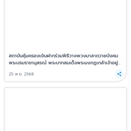
สถาบันคุ้มครองเงินฝากร่วมพิธีวางพวงมาลาถวายบังคม
พระบรมราชานุสรณ์ พระบาทสมเด็จพระมงกฏเกล้าเจ้าอยู่
หัว รัชกาลที่ 6 เนื่องในวันคล้ายวันสวรรคตครบ 100 ปี 25
25 พ.ย. 2568
พฤศจิกายน 2568