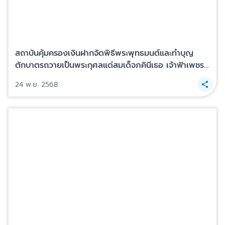
สถาบันคุ้มครองเงินฝากจัดพิธีพระพุทธมนต์และทำบุญ
ตักบาตรถวายเป็นพระกุศลแด่สมเด็จภคินีเธอ เจ้าฟ้าเพชร
รัตนราชสุดา สิริโสภาพัณณวดี เนื่องในโอกาศวันคล้ายวัน
24 พ.ย. 2568
ประสูติครบ 100 ปี