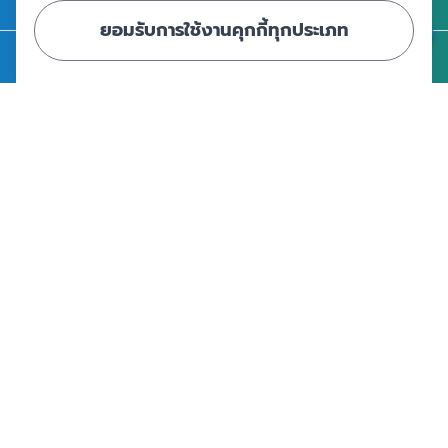
ติดต่อ สคฝ.
ยอมรับการใช้งานคุกกี้ทุกประเภท
สถาบันคุ้มครองเงินฝาก
อาคารเอสเจ อินฟินิท วัน บิสซิเนสคอมเพล็กซ์ ชั้น 25 - 27 เลขที่ 349
ถนนวิภาวดีรังสิต แขวงจอมพล เขตจตุจักร กรุงเทพฯ 10900
ศูนย์ข้อมูลคุ้มครองเงินฝาก
|
|
ข้อตกลงและเงื่อนไขการใช้งานเว็บไซต์
นโยบายคุ้มครองข้อมูลส่วนบุคคล
นโยบายการใช้คุกกี้
© Copyright 2024 - สถาบันคุ้มครองเงินฝาก : Deposit Protection
Agency - All Rights Reserved