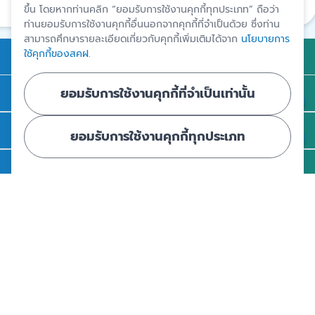
แชร์
ขึ้น โดยหากท่านคลิก “ยอมรับการใช้งานคุกกี้ทุกประเภท” ถือว่า
ท่านยอมรับการใช้งานคุกกี้อื่นนอกจากคุกกี้ที่จำเป็นด้วย ซึ่งท่าน
สามารถศึกษารายละเอียดเกี่ยวกับคุกกี้เพิ่มเติมได้จาก
นโยบายการ
ใช้คุกกี้ของสคฝ.
การคุ้มครองเงินฝาก
ยอมรับการใช้งานคุกกี้ที่จำเป็นเท่านั้น
ถาม - ตอบ
ความรู้
ยอมรับการใช้งานคุกกี้ทุกประเภท
ข่าวและสื่อประชาสัมพันธ์
รู้จัก สคฝ.
ติดต่อ สคฝ.
สถาบันคุ้มครองเงินฝาก
อาคารเอสเจ อินฟินิท วัน บิสซิเนสคอมเพล็กซ์ ชั้น 25 - 27 เลขที่ 349