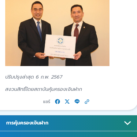
ปรับปรุงล่าสุด 6 ก.พ. 2567
สงวนสิทธิ์โดยสถาบันคุ้มครองเงินฝาก
แชร์
การคุ้มครองเงินฝาก