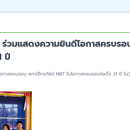
ก ร่วมแสดงความยินดีโอกาสครบรอบ
 ปี
อกาสครบรอบ สถานีโทรทัศน์ NBT ในโอกาสครบรอบก่อตั้ง 31 ปี ในว