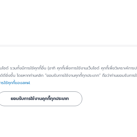
็บไซต์ รวมทั้งมีการใช้คุกกี้อื่น (อาทิ คุกกี้เพื่อการใช้งานเว็บไซต์ คุกกี้เพื่อวิเคราะ
้ดียิ่งขึ้น โดยหากท่านคลิก “ยอมรับการใช้งานคุกกี้ทุกประเภท” ถือว่าท่านยอมรับการใช้
รู้จัก สคฝ.
ติดต่อ สคฝ.
รใช้คุกกี้ของสคฝ.
บทบาท หน้าที่
ติดต่อ/สอบถาม
ยอมรับการใช้งานคุกกี้ทุกประเภท
วิสัยทัศน์ พันธกิจ
แจ้งเบาะแส/ร้องเ
เรื่องทุจริตหรือก
ประวัติความเป็นมา
มิชอบ
ี่ได้รับการ
คณะกรรมการ
แจ้งขอใช้สิทธิของ