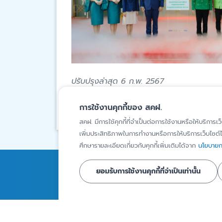
ปรับปรุงล่าสุด 6 ก.พ. 2567
สงวนสิทธิ์โดยสถาบันคุ้มครองเงินฝาก
การใช้งานคุกกี้ของ สคฝ.
สคฝ. มีการใช้คุกกี้ที่จำเป็นต่อการใช้งานหรือให้บริการเว
เพิ่มประสิทธิภาพในการทำงานหรือการให้บริการเว็บไซต์ได
ศึกษารายละเอียดเกี่ยวกับคุกกี้เพิ่มเติมได้จาก
นโยบายกา
ยอมรับการใช้งานคุกกี้ที่จำเป็นเท่านั้น
การคุ้มครองเงินฝาก
ความรู้
สถาบันการเงินภายใต้ความ
บทความ
คุ้มครอง
Infographics