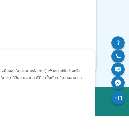
ห์การประเมินผลใช้งานและการโฆษณา) เพื่อช่วยปรับปรุงหรือ
งานคุกกี้อื่นนอกจากคุกกี้ที่จำเป็นด้วย ซึ่งท่านสามารถ
สถาบันคุ้มครองเงินฝาก
อาคารเอสเจ อินฟินิท วัน บิสซิเนส
คอมเพล็กซ์ ชั้น 25 - 27 เลขที่ 349
รียนเฉพาะ
ถนนวิภาวดีรังสิต แขวงจอมพล เขต
จตุจักร กรุงเทพฯ 10900