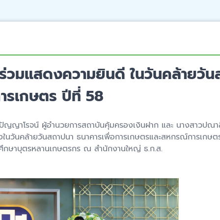
ร่วมแสดงความยินดี ในวันคล้ายวัน
เกษตร ปีที่ 58
ปัญญาโรจน์ ผู้อำนวยการสถาบันคุ้มครองเงินฝาก และ นางสาวปณาลี 
งในวันคล้ายวันสถาปนา ธนาคารเพื่อการเกษตรและสหกรณ์การเกษตร (ธ.
ารศึกษาบุตรหลานเกษตรกร ณ สำนักงานใหญ่ ธ.ก.ส.