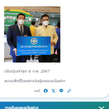
ปรับปรุงล่าสุด 6 ก.พ. 2567
สงวนสิทธิ์โดยสถาบันคุ้มครองเงินฝาก
แชร์
การคุ้มครองเงินฝาก