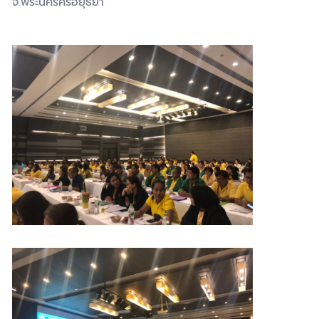
จ.พระนครศรีอยุธยา