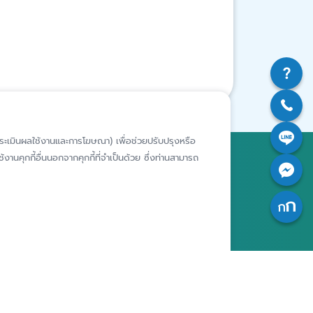
ห์การประเมินผลใช้งานและการโฆษณา) เพื่อช่วยปรับปรุงหรือ
งานคุกกี้อื่นนอกจากคุกกี้ที่จำเป็นด้วย ซึ่งท่านสามารถ
สถาบันคุ้มครองเงินฝาก
อาคารเอสเจ อินฟินิท วัน บิสซิเนส
คอมเพล็กซ์ ชั้น 25 - 27 เลขที่ 349
รียนเฉพาะ
ถนนวิภาวดีรังสิต แขวงจอมพล เขต
ารประพฤติ
จตุจักร กรุงเทพฯ 10900
เจ้าของ
สถาบันคุ้มครองเงินฝาก