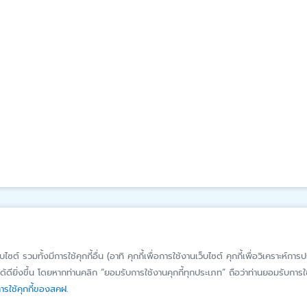
รู้จัก สคฝ.
ติดต่อ สคฝ.
็บไซต์ รวมทั้งมีการใช้คุกกี้อื่น (อาทิ คุกกี้เพื่อการใช้งานเว็บไซต์ คุกกี้เพื่อวิเคราะ
้ดียิ่งขึ้น โดยหากท่านคลิก “ยอมรับการใช้งานคุกกี้ทุกประเภท” ถือว่าท่านยอมรับการใช้
บทบาท หน้าที่
ติดต่อ/สอบถาม
รใช้คุกกี้ของสคฝ.
วิสัยทัศน์ พันธกิจ
แจ้งเบาะแส/ร้องเ