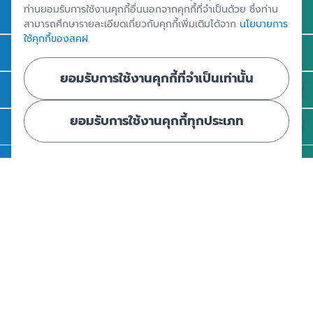
ท่านยอมรับการใช้งานคุกกี้อื่นนอกจากคุกกี้ที่จำเป็นด้วย ซึ่งท่าน
ความรู้
สามารถศึกษารายละเอียดเกี่ยวกับคุกกี้เพิ่มเติมได้จาก
นโยบายการ
ใช้คุกกี้ของสคฝ.
ข่าวและสื่อประชาสัมพันธ์
ยอมรับการใช้งานคุกกี้ที่จำเป็นเท่านั้น
รู้จัก สคฝ.
ยอมรับการใช้งานคุกกี้ทุกประเภท
ติดต่อ สคฝ.
สถาบันคุ้มครองเงินฝาก
อาคารเอสเจ อินฟินิท วัน บิสซิเนสคอมเพล็กซ์ ชั้น 25 - 27 เลขที่ 349
ถนนวิภาวดีรังสิต แขวงจอมพล เขตจตุจักร กรุงเทพฯ 10900
ศูนย์ข้อมูลคุ้มครองเงินฝาก