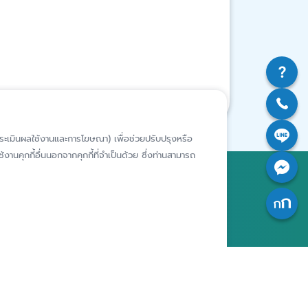
ห์การประเมินผลใช้งานและการโฆษณา) เพื่อช่วยปรับปรุงหรือ
งานคุกกี้อื่นนอกจากคุกกี้ที่จำเป็นด้วย ซึ่งท่านสามารถ
สถาบันคุ้มครองเงินฝาก
อาคารเอสเจ อินฟินิท วัน บิสซิเนส
คอมเพล็กซ์ ชั้น 25 - 27 เลขที่ 349
รียนเฉพาะ
ถนนวิภาวดีรังสิต แขวงจอมพล เขต
ารประพฤติ
จตุจักร กรุงเทพฯ 10900
เจ้าของ