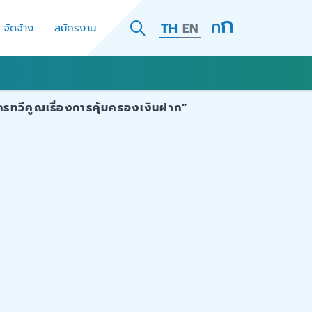
TH
EN
- จัดจ้าง
สมัครงาน
รทวีคูณเรื่องการคุ้มครองเงินฝาก”