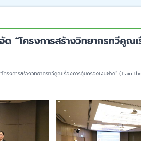
จัด “โครงการสร้างวิทยากรทวีคูณเร
 "โครงการสร้างวิทยากรทวีคูณเรื่องการคุ้มครองเงินฝาก” (Train t