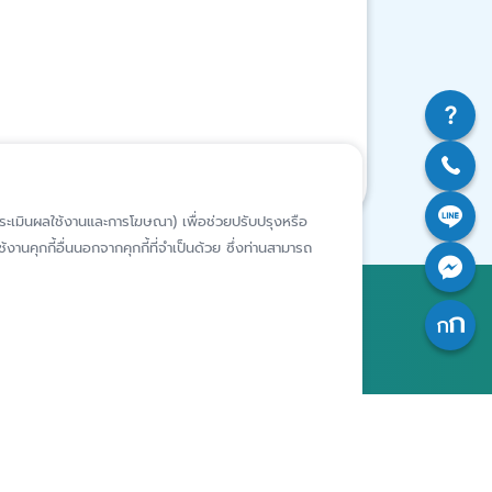
ห์การประเมินผลใช้งานและการโฆษณา) เพื่อช่วยปรับปรุงหรือ
งานคุกกี้อื่นนอกจากคุกกี้ที่จำเป็นด้วย ซึ่งท่านสามารถ
สถาบันคุ้มครองเงินฝาก
อาคารเอสเจ อินฟินิท วัน บิสซิเนส
คอมเพล็กซ์ ชั้น 25 - 27 เลขที่ 349
รียนเฉพาะ
ถนนวิภาวดีรังสิต แขวงจอมพล เขต
ารประพฤติ
จตุจักร กรุงเทพฯ 10900
เจ้าของ