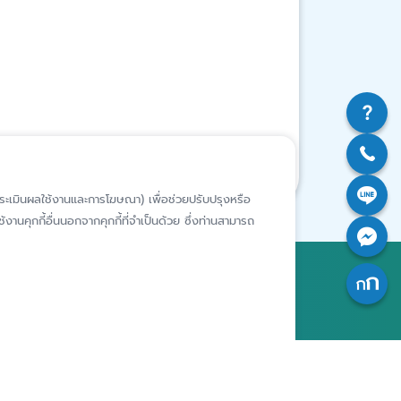
ห์การประเมินผลใช้งานและการโฆษณา) เพื่อช่วยปรับปรุงหรือ
งานคุกกี้อื่นนอกจากคุกกี้ที่จำเป็นด้วย ซึ่งท่านสามารถ
สถาบันคุ้มครองเงินฝาก
อาคารเอสเจ อินฟินิท วัน บิสซิเนส
คอมเพล็กซ์ ชั้น 25 - 27 เลขที่ 349
รียนเฉพาะ
ถนนวิภาวดีรังสิต แขวงจอมพล เขต
ารประพฤติ
จตุจักร กรุงเทพฯ 10900