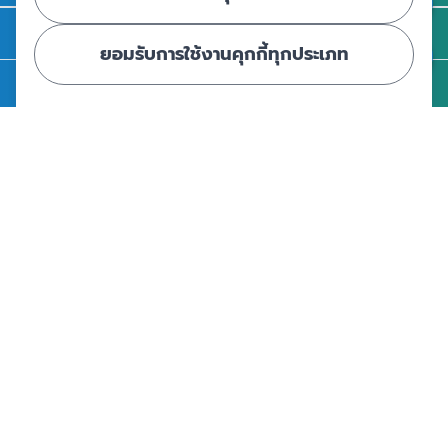
ติดต่อ สคฝ.
ยอมรับการใช้งานคุกกี้ทุกประเภท
สถาบันคุ้มครองเงินฝาก
อาคารเอสเจ อินฟินิท วัน บิสซิเนสคอมเพล็กซ์ ชั้น 25 - 27 เลขที่ 349
ถนนวิภาวดีรังสิต แขวงจอมพล เขตจตุจักร กรุงเทพฯ 10900
ศูนย์ข้อมูลคุ้มครองเงินฝาก
|
|
ข้อตกลงและเงื่อนไขการใช้งานเว็บไซต์
นโยบายคุ้มครองข้อมูลส่วนบุคคล
นโยบายการใช้คุกกี้
© Copyright 2024 - สถาบันคุ้มครองเงินฝาก : Deposit Protection