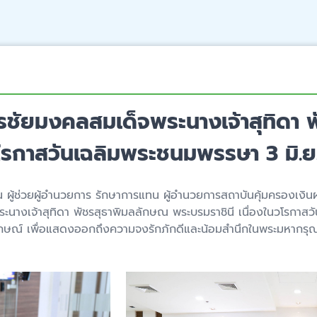
รชัยมงคลสมเด็จพระนางเจ้าสุทิดา 
วโรกาสวันเฉลิมพระชนมพรรษา 3 มิ.
ิ่น ผู้ช่วยผู้อำนวยการ รักษาการแทน ผู้อำนวยการสถาบันคุ้มครองเงิ
ะนางเจ้าสุทิดา พัชรสุธาพิมลลักษณ พระบรมราชินี เนื่องในวโรกา
กษณ์ เพื่อแสดงออกถึงความจงรักภักดีและน้อมสำนึกในพระมหากรุณ