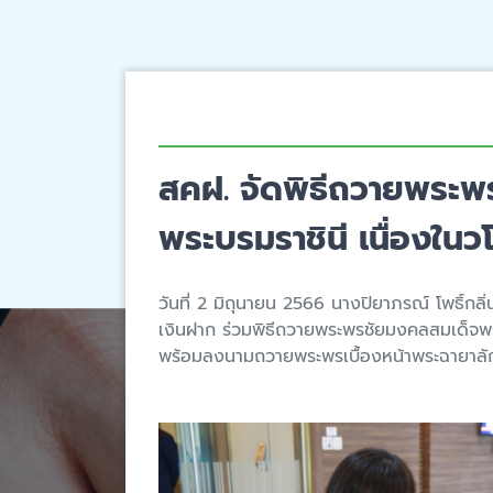
สคฝ. จัดพิธีถวายพระพ
พระบรมราชินี เนื่องใน
วันที่ 2 มิถุนายน 2566 นางปิยาภรณ์ โพธิ์กล
เงินฝาก ร่วมพิธีถวายพระพรชัยมงคลสมเด็จพร
พร้อมลงนามถวายพระพรเบื้องหน้าพระฉายาลั