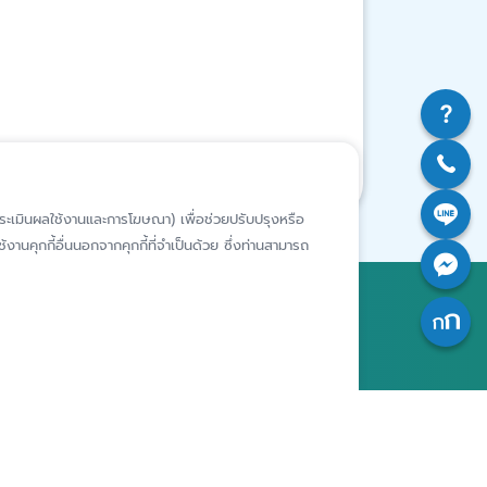
ห์การประเมินผลใช้งานและการโฆษณา) เพื่อช่วยปรับปรุงหรือ
งานคุกกี้อื่นนอกจากคุกกี้ที่จำเป็นด้วย ซึ่งท่านสามารถ
สถาบันคุ้มครองเงินฝาก
อาคารเอสเจ อินฟินิท วัน บิสซิเนส
คอมเพล็กซ์ ชั้น 25 - 27 เลขที่ 349
รียนเฉพาะ
ถนนวิภาวดีรังสิต แขวงจอมพล เขต
ารประพฤติ
จตุจักร กรุงเทพฯ 10900
เจ้าของ