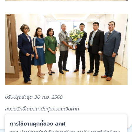
ปรับปรุงล่าสุด 30 ก.ย. 2568
สงวนสิทธิ์โดยสถาบันคุ้มครองเงินฝาก
แชร์
การใช้งานคุกกี้ของ สคฝ.