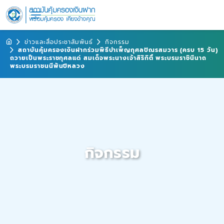
ข่าวและสื่อประชาสัมพันธ์
กิจกรรม
สถาบันคุ้มครองเงินฝากร่วมพิธีบำเพ็ญกุศลปัณรสมวาร (ครบ 15 วัน)
ถวายเป็นพระราชกุศลแด่ สมเด็จพระนางเจ้าสิริกิติ์ พระบรมราชินีนาถ
พระบรมราชนนีพันปีหลวง
กิจกรรม