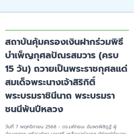
สถาบันคุ้มครองเงินฝากร่วมพิธี
บำเพ็ญกุศลปัณรสมวาร (ครบ
15 วัน) ถวายเป็นพระราชกุศลแด่
สมเด็จพระนางเจ้าสิริกิติ์
พระบรมราชินีนาถ พระบรมรา
ชนนีพันปีหลวง
วันที่
7
พฤศจิกายน
2568 -
ดร.มหัทธนะ อัมพรพิสิฏฐ์ ผู้
อำนวยการ พร้อมด้วย นายสุธี เหลืองอร่ามกุล ผู้ช่วยผู้อำนวย