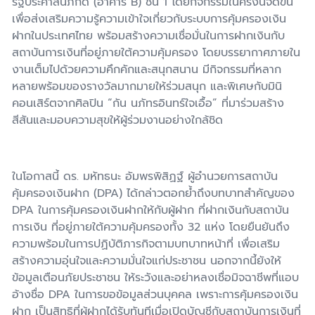
รัฐประศาสนภักดี (อาคาร B) ชั้น 1 โดยกิจกรรมในครั้งนี้จัดขึ้น
เพื่อส่งเสริมความรู้ความเข้าใจเกี่ยวกับระบบการคุ้มครองเงิน
ฝากในประเทศไทย พร้อมสร้างความเชื่อมั่นในการฝากเงินกับ
สถาบันการเงินที่อยู่ภายใต้ความคุ้มครอง โดยบรรยากาศภายใน
งานเต็มไปด้วยความคึกคักและสนุกสนาน มีกิจกรรมที่หลาก
หลายพร้อมของรางวัลมากมายให้ร่วมสนุก และพิเศษกับมินิ
คอนเสิร์ตจากศิลปิน “กัน นภัทรอินทร์ใจเอื้อ” ที่มาร่วมสร้าง
สีสันและมอบความสุขให้ผู้ร่วมงานอย่างใกล้ชิด
ในโอกาสนี้ ดร. มหัทธนะ อัมพรพิสิฏฐ์ ผู้อำนวยการสถาบัน
คุ้มครองเงินฝาก (DPA) ได้กล่าวตอกย้ำถึงบทบาทสำคัญของ
DPA ในการคุ้มครองเงินฝากให้กับผู้ฝาก ที่ฝากเงินกับสถาบัน
การเงิน ที่อยู่ภายใต้ความคุ้มครองทั้ง 32 แห่ง โดยยืนยันถึง
ความพร้อมในการปฏิบัติภารกิจตามบทบาทหน้าที่ เพื่อเสริม
สร้างความอุ่นใจและความมั่นใจแก่ประชาชน นอกจากนี้ยังให้
ข้อมูลเตือนภัยประชาชน ให้ระวังและอย่าหลงเชื่อมิจฉาชีพที่แอบ
อ้างชื่อ DPA ในการขอข้อมูลส่วนบุคคล เพราะการคุ้มครองเงิน
ฝาก เป็นสิทธิที่ผู้ฝากได้รับทันทีเมื่อเปิดบัญชีกับสถาบันการเงินที่