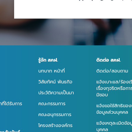
รู้จัก สคฝ.
ติดต่อ สคฝ.
บทบาท หน้าที่
ติดต่อ/สอบถาม
วิสัยทัศน์ พันธกิจ
แจ้งเบาะแส/ร้องเ
เรื่องทุจริตหรือก
ประวัติความเป็นมา
มิชอบ
ี่ได้รับการ
คณะกรรมการ
แจ้งขอใช้สิทธิของ
ข้อมูลส่วนบุคคล
คณะอนุกรรมการ
แจ้งเหตุละเมิดข้อ
โครงสร้างองค์กร
บุคคล