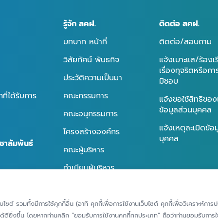
รู้จัก สคฝ.
ติดต่อ สคฝ.
บทบาท หน้าที่
ติดต่อ/สอบถาม
วิสัยทัศน์ พันธกิจ
แจ้งเบาะแส/ร้องเ
เรื่องทุจริตหรือก
ประวัติความเป็นมา
มิชอบ
ี่ได้รับการ
คณะกรรมการ
แจ้งขอใช้สิทธิของ
ข้อมูลส่วนบุคคล
คณะอนุกรรมการ
แจ้งเหตุละเมิดข้อ
โครงสร้างองค์กร
บุคคล
ชาสัมพันธ์
คณะผู้บริหาร
ทำเนียบผู้บริหาร
นธ์
การกำกับดูแลกิจการที่ดี
ธ์
็บไซต์ รวมทั้งมีการใช้คุกกี้อื่น (อาทิ คุกกี้เพื่อการใช้งานเว็บไซต์ คุกกี้เพื่อวิเคราะ
้ดียิ่งขึ้น โดยหากท่านคลิก “ยอมรับการใช้งานคุกกี้ทุกประเภท” ถือว่าท่านยอมรับการใช้